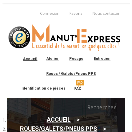
Connexion
Favoris
Nous contacter
Atelier
Pesage
Entretien
Accueil
Roues / Galets /Pneus PPS
FAQ
Identification de pièces
FAQ
0
Rechercher
ACCUEIL
Vous connaissez la
ROUES/GALETS/PNEUS PPS
référence constructeur