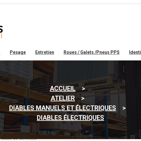
r
Pesage
Entretien
Roues / Galets /Pneus PPS
Ident
ACCUEIL
ATELIER
DIABLES MANUELS ET ÉLECTRIQUES
DIABLES ÉLECTRIQUES
?
re base de données