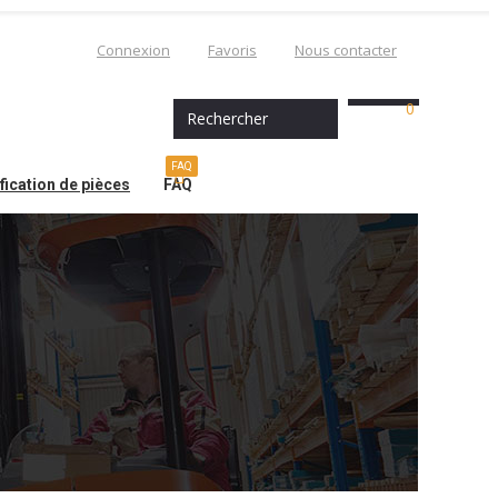
Connexion
Favoris
Nous contacter
0
Rechercher
FAQ
ification de pièces
FAQ