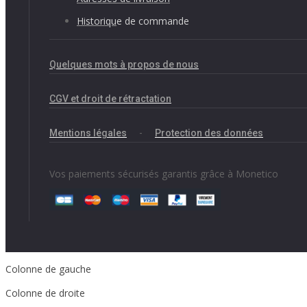
Historiqu
e de commande
Quelques mots à propos de nous
CGV et droit de rétractation
Mentions légales
-
Protection des données
Vos paiements sécurisés garantis grâce à Monetico
Colonne de gauche
Colonne de droite