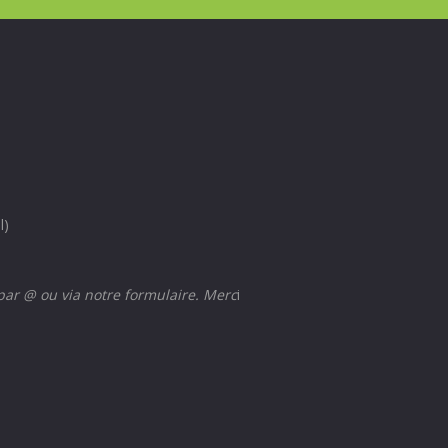
l)
 par @ ou via notre formulaire. Merc
i