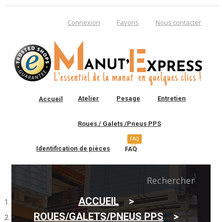
Connexion
Favoris
Nous contacter
Atelier
Pesage
Entretien
Accueil
Roues / Galets /Pneus PPS
FAQ
Identification de pièces
FAQ
0
Rechercher
ACCUEIL
Vous connaissez la
ROUES/GALETS/PNEUS PPS
référence constructeur