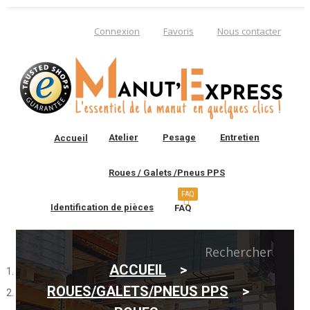
Connexion
Favoris
Nous contacter
Atelier
Pesage
Entretien
Accueil
Roues / Galets /Pneus PPS
FAQ
Identification de pièces
FAQ
0
Rechercher
ACCUEIL
ROUES/GALETS/PNEUS PPS
Vous connaissez la
référence constructeur