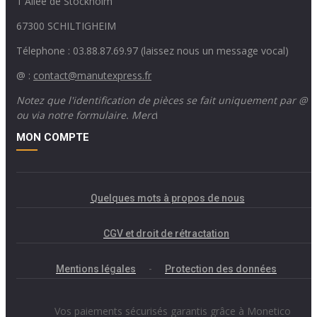
1 Allée de Stockholm
67300 SCHILTIGHEIM
Télephone : 03.88.87.69.97 (laissez nous un message vocal)
@ :
contact@manutexpress.fr
Notez que l'identification de pièces se fait uniquement par @
ou via notre formulaire. Merc
i
MON COMPTE
Quelques mots à propos de nous
CGV et droit de rétractation
Mentions légales
-
Protection des données
Vos paiements sécurisés garantis grâce à Monetico